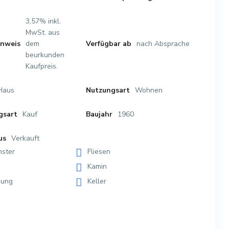
3,57% inkl.
MwSt. aus
dem
nach Absprache
inweis
Verfügbar ab
beurkunden
Kaufpreis.
Haus
Wohnen
Nutzungsart
Kauf
1960
gsart
Baujahr
Verkauft
us
nster
Fliesen
Kamin
zung
Keller