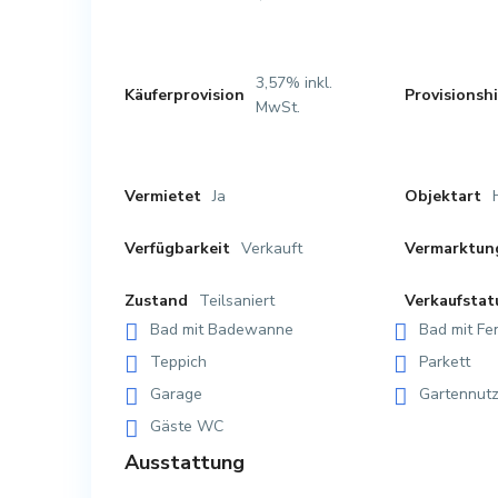
3,57% inkl.
Käuferprovision
Provisionsh
MwSt.
Ja
Vermietet
Objektart
Verkauft
Verfügbarkeit
Vermarktun
Teilsaniert
Zustand
Verkaufstat
Bad mit Badewanne
Bad mit Fe
Teppich
Parkett
Garage
Gartennut
Gäste WC
Ausstattung