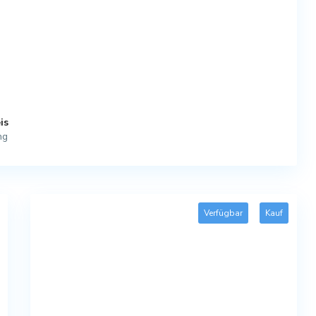
is
ng
Verfügbar
Kauf