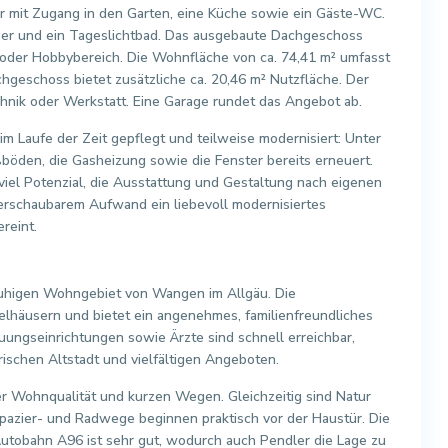
r mit Zugang in den Garten, eine Küche sowie ein Gäste-WC.
er und ein Tageslichtbad. Das ausgebaute Dachgeschoss
e- oder Hobbybereich. Die Wohnfläche von ca. 74,41 m² umfasst
geschoss bietet zusätzliche ca. 20,46 m² Nutzfläche. Der
chnik oder Werkstatt. Eine Garage rundet das Angebot ab.
 Laufe der Zeit gepflegt und teilweise modernisiert: Unter
öden, die Gasheizung sowie die Fenster bereits erneuert.
 viel Potenzial, die Ausstattung und Gestaltung nach eigenen
überschaubarem Aufwand ein liebevoll modernisiertes
reint.
 ruhigen Wohngebiet von Wangen im Allgäu. Die
elhäusern und bietet ein angenehmes, familienfreundliches
uungseinrichtungen sowie Ärzte sind schnell erreichbar,
ischen Altstadt und vielfältigen Angeboten.
r Wohnqualität und kurzen Wegen. Gleichzeitig sind Natur
pazier- und Radwege beginnen praktisch vor der Haustür. Die
utobahn A96 ist sehr gut, wodurch auch Pendler die Lage zu