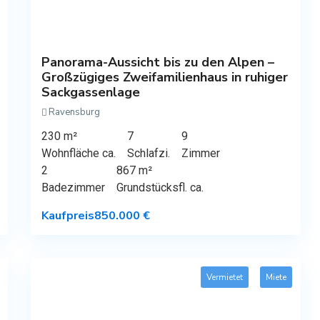
Panorama-Aussicht bis zu den Alpen –
Großzügiges Zweifamilienhaus in ruhiger
Sackgassenlage
Ravensburg
230 m²
7
9
Wohnfläche ca.
Schlafzi.
Zimmer
2
867 m²
Badezimmer
Grundstücksfl. ca.
Kaufpreis
850.000 €
Vermietet
Miete