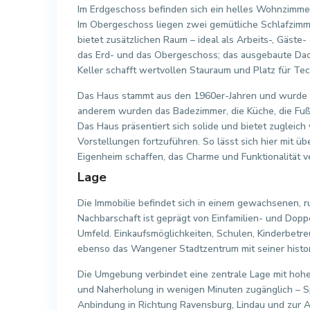
Im Erdgeschoss befinden sich ein helles Wohnzimme
Im Obergeschoss liegen zwei gemütliche Schlafzimm
bietet zusätzlichen Raum – ideal als Arbeits-, Gäst
das Erd- und das Obergeschoss; das ausgebaute Dach
Keller schafft wertvollen Stauraum und Platz für Te
Das Haus stammt aus den 1960er-Jahren und wurde im
anderem wurden das Badezimmer, die Küche, die Fußb
Das Haus präsentiert sich solide und bietet zugleich
Vorstellungen fortzuführen. So lässt sich hier mit 
Eigenheim schaffen, das Charme und Funktionalität ve
Lage
Die Immobilie befindet sich in einem gewachsenen,
Nachbarschaft ist geprägt von Einfamilien- und Dopp
Umfeld. Einkaufsmöglichkeiten, Schulen, Kinderbetre
ebenso das Wangener Stadtzentrum mit seiner histor
Die Umgebung verbindet eine zentrale Lage mit hohe
und Naherholung in wenigen Minuten zugänglich – S
Anbindung in Richtung Ravensburg, Lindau und zur A