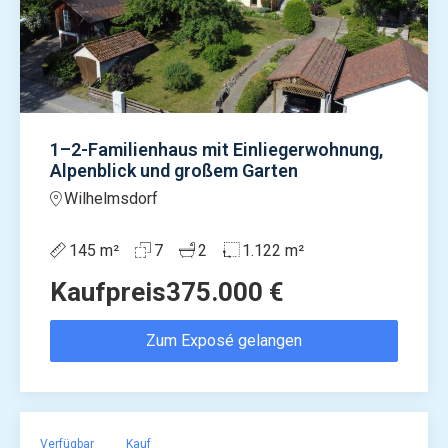
1–2-Familienhaus mit Einliegerwohnung,
Alpenblick und großem Garten
Wilhelmsdorf
145 m²
7
2
1.122 m²
Kaufpreis
375.000 €
Zum Exposé gelangen
Verfügbar
Kauf