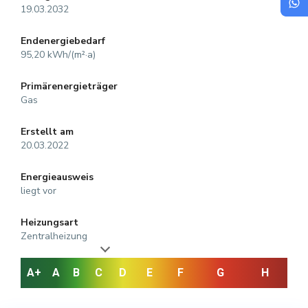
19.03.2032
Endenergiebedarf
95,20 kWh/(m²·a)
Primärenergieträger
Gas
Erstellt am
20.03.2022
Energieausweis
liegt vor
Heizungsart
Zentralheizung
A+
A
B
C
D
E
F
G
H